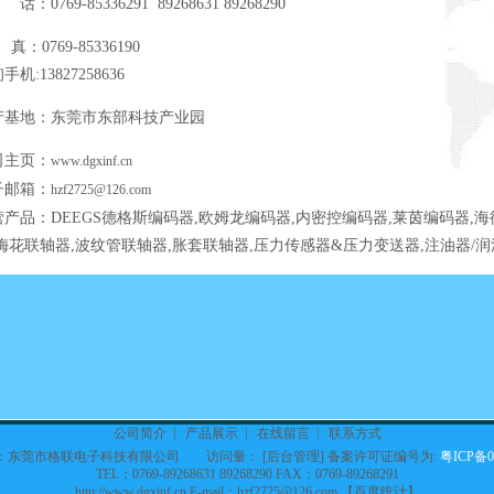
话：0769-85336291 89268631 89268290
真：0769-85336190
手机:13827258636
产基地：东莞市东部科技产业园
司主页：
www.dgxinf.cn
子邮箱：
hzf2725@126.com
营产品：DEEGS德格斯编码器,欧姆龙编码器,内密控编码器,莱茵编码器,海
,梅花联轴器,波纹管联轴器,胀套联轴器,压力传感器&压力变送器,注油器/润
公司简介
|
产品展示
|
在线留言
|
联系方式
：东莞市格联电子科技有限公司 访问量：
[
后台管理
] 备案许可证编号为:
粤ICP备0
TEL：0769-89268631 89268290 FAX：0769-89268291
http://www.dgxinf.cn E-mail：hzf2725@126.com 【
百度统计
】