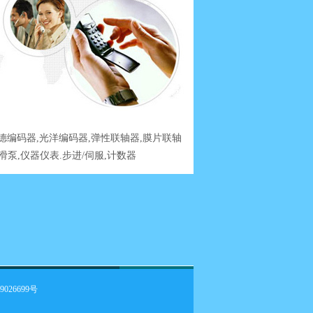
德编码器,光洋编码器,弹性联轴器,膜片联轴
滑泵,仪器仪表.步进/伺服,计数器
9026699号