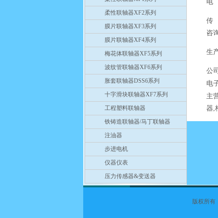
电 
柔性联轴器XF2系列
传 
膜片联轴器XF3系列
咨询
膜片联轴器XF4系列
生
梅花体联轴器XF5系列
波纹管联轴器XF6系列
公
胀套联轴器DSS6系列
电
十字滑块联轴器XF7系列
主
工程塑料联轴器
器
铁铸造联轴器/马丁联轴器
注油器
步进电机
仪器仪表
压力传感器&变送器
版权所有