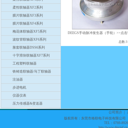
柔性联轴器XF2系列
膜片联轴器XF3系列
膜片联轴器XF4系列
梅花体联轴器XF5系列
DEEGS手动脉冲发生器（手轮）>>点
波纹管联轴器XF6系列
总数:
胀套联轴器DSS6系列
十字滑块联轴器XF7系列
工程塑料联轴器
铁铸造联轴器/马丁联轴器
注油器
步进电机
仪器仪表
压力传感器&变送器
公司简介
|
版权所有：东莞市格联电子科技有限公
TEL：0769-8926
http://www.dgxinf.