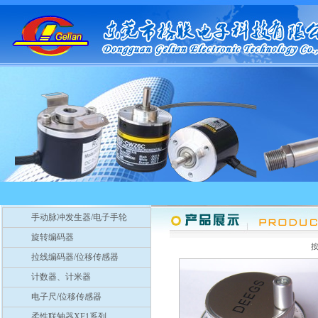
手动脉冲发生器/电子手轮
旋转编码器
拉线编码器/位移传感器
计数器、计米器
电子尺/位移传感器
柔性联轴器XF1系列