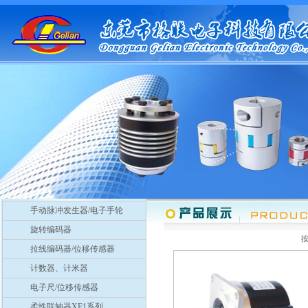
手动脉冲发生器/电子手轮
旋转编码器
拉线编码器/位移传感器
计数器、计米器
电子尺/位移传感器
柔性联轴器XF1系列